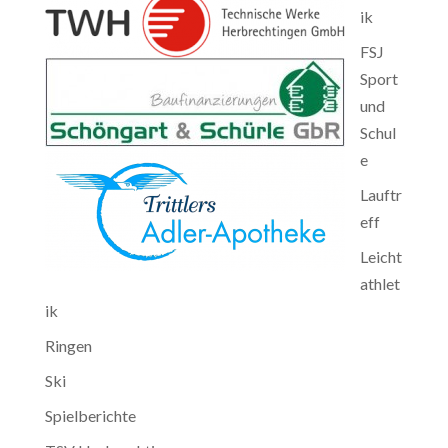
ik
FSJ
Sport
und
Schul
e
Lauftr
eff
Leicht
athlet
ik
Ringen
Ski
Spielberichte