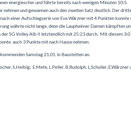
rinnen energiescher und führte bereits nach wenigen Minuten 10:5.
hr nehmen und gewannen auch den zweiten Satz deutlich. Der dritt
 nach einer Aufschlagserie von Eva Wärzner mit 4 Punkten konnte 
sprung währte nicht lange, denn die Laupheimer Damen kämpften u
der SG Volley Alb II letztendlich mit 25:23 durch. Mit diesem 3:0
 konnte auch 3 Punkte mit nach Hause nehmen.
m kommenden Samstag 21.01. in Baustetten an.
ocher, S.Helbig, E.Mete, L.Peller, B.Rudolph, L.Schuller, E.Wärzner