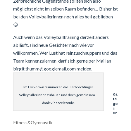
Zerbrechliche Gegenstände sollten sich also
möglichst nicht im selben Raum befinden… Bisher ist
bei den Volleyballerinnen noch alles heil geblieben
😊
Auch wenn das Volleyballtraining derzeit anders
abläuft, sind neue Gesichter nach wie vor
willkommen. Wer Lust hat reinzuschnuppern und das
Team kennenzulernen, darf sich gerne per Mail an
birgit.thumm@googlemail.com
melden.
Im Lockdown trainineren die Herbrechtinger
Ka
Volleyballerinnen zuhause und doch gemeinsam –
te
dank Videotelefonie.
go
ri
en
Fitness&Gymnastik